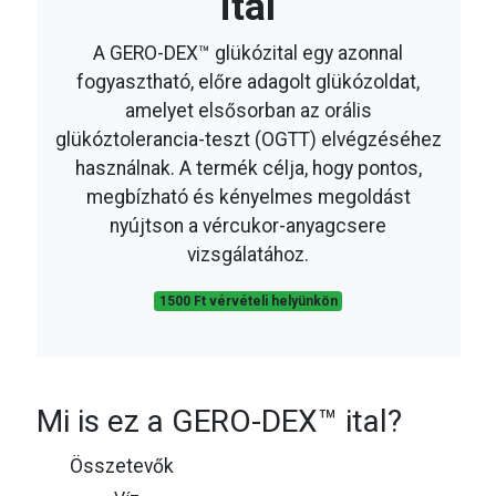
ital
A GERO-DEX™ glükózital egy azonnal
fogyasztható, előre adagolt glükózoldat,
amelyet elsősorban az orális
glükóztolerancia-teszt (OGTT) elvégzéséhez
használnak. A termék célja, hogy pontos,
megbízható és kényelmes megoldást
nyújtson a vércukor-anyagcsere
vizsgálatához.
1500 Ft vérvételi helyünkön
Mi is ez a GERO-DEX™ ital?
Összetevők