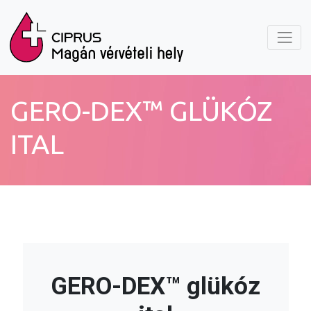
GERO-DEX™ GLÜKÓZ
ITAL
GERO-DEX™ glükóz