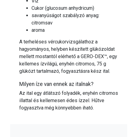
Víz
Cukor (glucosum anhydricum)
savanyúságot szabályzó anyag:
citromsav
aroma
A terheléses vércukorvizsgálathoz a
hagyományos, helyben készített glükózoldat
mellett mostantól elérhető a GERO-DEX™, egy
kellemes ízvilágú, enyhén citromos, 75 g
glükózt tartalmazó, fogyasztásra kész ital.
Milyen íze van ennek az italnak?
Az ital egy átlátszó folyadék, enyhén citromos
illattal és kellemesen édes ízzel. Hűtve
fogyasztva még könnyebben iható.