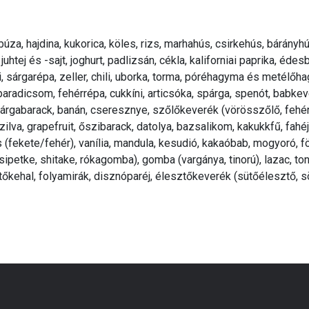
 búza, hajdina, kukorica, köles, rizs, marhahús, csirkehús, bárányh
 juhtej és -sajt, joghurt, padlizsán, cékla, kaliforniai paprika, éd
oli, sárgarépa, zeller, chili, uborka, torma, póréhagyma és metél
adicsom, fehérrépa, cukkíni, articsóka, spárga, spenót, babkeve
árgabarack, banán, cseresznye, szőlőkeverék (vörösszőlő, fehérsz
szilva, grapefruit, őszibarack, datolya, bazsalikom, kakukkfű, fa
 (fekete/fehér), vanília, mandula, kesudió, kakaóbab, mogyoró, 
ipetke, shitake, rókagomba), gomba (vargánya, tinorú), lazac, ton
, tőkehal, folyamirák, disznóparéj, élesztőkeverék (sütőélesztő, s