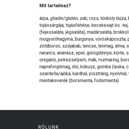
Mit tartalmaz?
árpa, gliadin/glutén, zab, rozs, tönköly búza,
tojássárgája, tojásfehérje, kecskesajt és -tej,
(fejessaláta, jégsaláta), madársaláta, brokk
mogyoróhagyma, burgonya, vöröskáposzta, par
zöldborsó, szójabab, lencse, lenmag, alma, s
narancs, ananász, eper, görögdinnye, körte, 
oregánó, petrezselyem, mák, rozmaring, bors
napraforgómag, dió, kókusz, gomba (laska, cs
szardella/ajóka, kardhal, pisztráng, nyelvhal
mentakeverék (borsmenta, fodormenta)
RÓLUNK