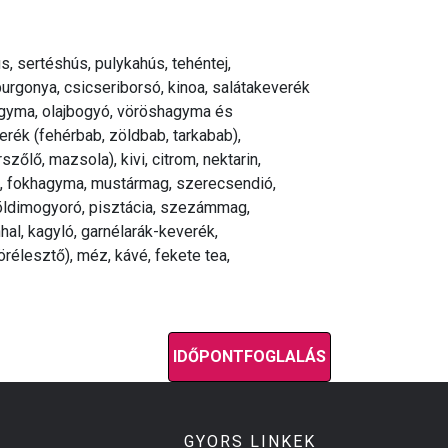
ús, sertéshús, pulykahús, tehéntej,
esburgonya, csicseriborsó, kinoa, salátakeverék
őhagyma, olajbogyó, vöröshagyma és
rék (fehérbab, zöldbab, tarkabab),
őlő, mazsola), kivi, citrom, nektarin,
héj, fokhagyma, mustármag, szerecsendió,
földimogyoró, pisztácia, szezámmag,
hal, kagyló, garnélarák-keverék,
örélesztő), méz, kávé, fekete tea,
IDŐPONTFOGLALÁS
GYORS LINKEK